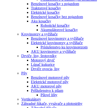
Benzínové kosačky s pojazdom
Traktorové kosačky
Elektrické kosačky
Benzínové kosačky bez pojazdom
Aku kosačky
Robotické kosačky
Akumulátorové kosačky
Krovinorezy a vyžíňače
Benzínové krovinorezy a vyžíňače
Elektrické krovinorezy a vyžíňače
Príslušenstvo ku krovinorezom
AKU krovinorezy a vyžíňače
Drviče, lisy, šrotovníky
Motorový drvič
Lúpač kukurice
Drviče ovocia, lisy
Píly
Benzínové motorové píly
Elektrické motorové píly
AKU motorové píly
Príšlušenstvo k pílam
Pílové lišty
Vertikulátory
Záhradné fúkače, vysávače a plotostrihy
Záhradné fúkače