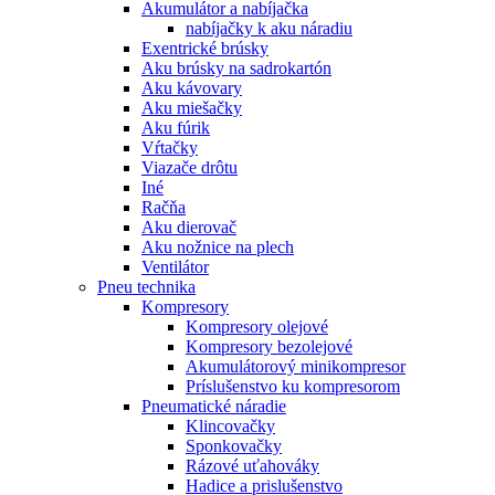
Akumulátor a nabíjačka
nabíjačky k aku náradiu
Exentrické brúsky
Aku brúsky na sadrokartón
Aku kávovary
Aku miešačky
Aku fúrik
Vŕtačky
Viazače drôtu
Iné
Račňa
Aku dierovač
Aku nožnice na plech
Ventilátor
Pneu technika
Kompresory
Kompresory olejové
Kompresory bezolejové
Akumulátorový minikompresor
Príslušenstvo ku kompresorom
Pneumatické náradie
Klincovačky
Sponkovačky
Rázové uťahováky
Hadice a prislušenstvo