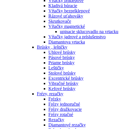
Vŕtačky príklepové
Kladivá búracie
Vŕtačky bezpríklepové
Rázové uťahováky
Skrutkovače
Vŕtačky magnetické
upinacie sklucovadlo na vrtacku
Vŕtačky jadrové a príslušenstvo
Diamantova vrtacka
Brúsky , leštičky
Uhlové brúsky
Pásové brúsky
Priame brúsky
Leštičky
Stolové brúsky
Excentrické brúsky
Vibračné brúsky
Kefové brúsky
Frézy, rezačky
Frézky
Frézy jednoručné
Frézy dražkovacie
Frézy rotačné
Rezačky
Diamantové rezačky