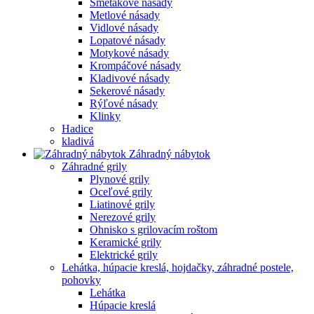
Smetákové násady
Metlové násady
Vidlové násady
Lopatové násady
Motykové násady
Krompáčové násady
Kladivové násady
Sekerové násady
Rýľové násady
Klinky
Hadice
kladivá
Záhradný nábytok
Záhradné grily
Plynové grily
Oceľové grily
Liatinové grily
Nerezové grily
Ohnisko s grilovacím roštom
Keramické grily
Elektrické grily
Lehátka, húpacie kreslá, hojdačky, záhradné postele,
pohovky
Lehátka
Húpacie kreslá