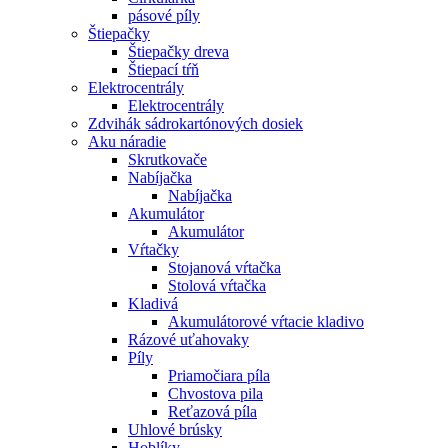
pásové píly
Štiepačky
Štiepačky dreva
Štiepací tŕň
Elektrocentrály
Elektrocentrály
Zdvihák sádrokartónových dosiek
Aku náradie
Skrutkovače
Nabíjačka
Nabíjačka
Akumulátor
Akumulátor
Vŕtačky
Stojanová vŕtačka
Stolová vŕtačka
Kladivá
Akumulátorové vŕtacie kladivo
Rázové uťahovaky
Píly
Priamočiara píla
Chvostova pila
Reťazová píla
Uhlové brúsky
Hoblíky