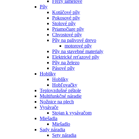
Frézy lamelové
Píly
Kotúčové píly
Pokosové píly
Stolové píly
Priamočiare píly
Chvostové píly
Píly na palivové drevo
motorové píly
Píly na stavebné materialy
Elektrické reťazové píly
Píly na železo
Pásové píly
Hoblíky
Hoblíky
Hobľovačky
Teplovzdušné pištole
Multifunkčné náradie
Nožnice na plech
Vysávače
Stojan k vysávačom
Miešadla
Miešadlo
Sady náradia
Sety náradia