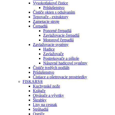
Vysokotlakové čistice
Príslušenstvo
Čističe okien s odsávaním
Tepovače - extraktory
Zametacie stroje
Čerpadlá
Ponorné čerpadlá
Zavlažovacie čerpadlá
Motorové čerpadlá
Zavlažovacie systémy
Hadice
Zavlažovače
Postrekovače a pištole
Násuvné hadicové systémy
Čističe tvrdých podláh
Príslušenstvo
Čistiace a ošetrovacie prostriedky
FISKARS®
Kuchynské nože
Krájače
Otvárače a vývrtky
Škrabky
Lisy na cesnak
Strúhadlá
Ostriče