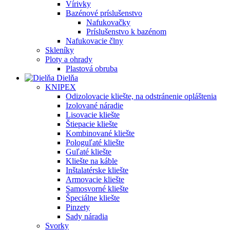
Vírivky
Bazénové príslušenstvo
Nafukovačky
Príslušenstvo k bazénom
Nafukovacie člny
Skleníky
Ploty a ohrady
Plastová obruba
Dielňa
KNIPEX
Odizolovacie kliešte, na odstránenie opláštenia
Izolované náradie
Lisovacie kliešte
Štiepacie kliešte
Kombinované kliešte
Pologuľaté kliešte
Guľaté kliešte
Kliešte na káble
Inštalatérske kliešte
Armovacie kliešte
Samosvorné kliešte
Špeciálne kliešte
Pinzety
Sady náradia
Svorky