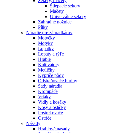
Sekery, mačety
Štiepacie sekery
Mačety
Univerzálne sekery
Záhradné nožnice
Pílky
Náradie pre záhradkárov
Motyčky
Motyky
Lopatky
Lopaty a rýľe
Hrable
Kultivátory
Metličky
Kypriče pôdy
Odstraňovače buriny
Sady náradia
Krompáče
Vrtáky
Vidly a kosáky
Kosy a osličky
Postrekovače
Ostriče
Násady
Hrablové násady