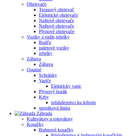
Ohrievače
Terasový ohrievač
Elektrické ohrievače
Naftové ohrievače
Naftové ohrievače
Plynové ohrievače
Vozíky a rudle,rebríky
Rudľe
paletové vozíky
rebríky
Zábava
Zábava
Ostatné
Schránky
Variče
Elektricky varic
Plynový horák
Krby
príslušenstvo ku krbom
sporáková šnúra
Záhrada
Kultivátory a rotovátory
Kosačky
Bubnové kosačky
Príslušenstvo k bubnovým kosačkám