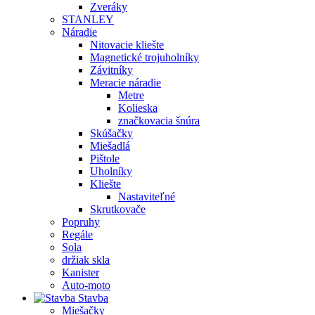
Zveráky
STANLEY
Náradie
Nitovacie kliešte
Magnetické trojuholníky
Závitníky
Meracie náradie
Metre
Kolieska
značkovacia šnúra
Skúšačky
Miešadlá
Pištole
Uholníky
Kliešte
Nastaviteľné
Skrutkovače
Popruhy
Regále
Sola
držiak skla
Kanister
Auto-moto
Stavba
Miešačky