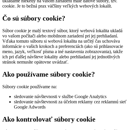
ukladáme niekedy na vašom zariadení malé dátové súbory, tzv.
cookie. Je to bežná prax väčšiny veľkých webových lokalít.
Čo sú súbory cookie?
Súbor cookie je malý textový súbor, ktorý webová lokalita ukladá
vo vašom počítači alebo mobilnom zariadení pri jej prehliadaní.
Vďaka tomuto súboru si webová lokalita na určitý čas uchováva
informácie o vašich krokoch a preferenciách (ako sú prihlasovacie
meno, jazyk, veľkosť písma a iné nastavenia zobrazovania), takže
ich pri ďalšej návšteve lokality alebo prehliadaní jej jednotlivých
stránok nemusíte opätovne uvádzať.
Ako používame súbory cookie?
Súbory cookie používame na:
sledovanie návštevnosti v službe Google Analytics
sledovanie návštevnosti za účelom reklamy cez reklamnú sieť
Google Adwords
Ako kontrolovať súbory cookie