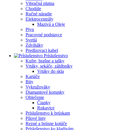
Vibračná platna
Chodúle
Ručné náradie
Elektrocentrály
Mazivá a Oleje
Plyn
Pracovné podstavce
Svetlá
Zdviháky
Predlzovaci kabel
Príslušenstvo
Kufre, brašne a tašky
Vrtáky, sekáče, záhlbníky
Vrtáky do skla
Kartáče
Bity
Vykružováky
Diamantové korunky
Oblečenie
Čiapky
Rukavice
Príslušenstvo k brúskam
Pílové listy
Rezné a brúsne kotúče
Príslušenstvo ku kladivám