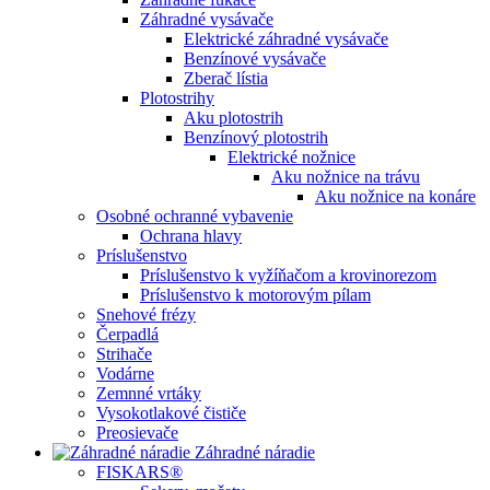
Záhradné vysávače
Elektrické záhradné vysávače
Benzínové vysávače
Zberač lístia
Plotostrihy
Aku plotostrih
Benzínový plotostrih
Elektrické nožnice
Aku nožnice na trávu
Aku nožnice na konáre
Osobné ochranné vybavenie
Ochrana hlavy
Príslušenstvo
Príslušenstvo k vyžíňačom a krovinorezom
Príslušenstvo k motorovým pílam
Snehové frézy
Čerpadlá
Strihače
Vodárne
Zemnné vrtáky
Vysokotlakové čističe
Preosievače
Záhradné náradie
FISKARS®