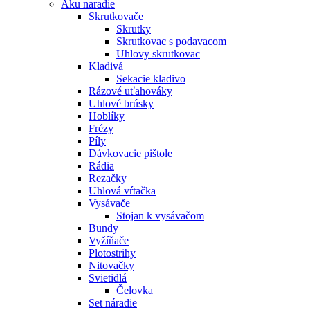
Aku naradie
Skrutkovače
Skrutky
Skrutkovac s podavacom
Uhlovy skrutkovac
Kladivá
Sekacie kladivo
Rázové uťahováky
Uhlové brúsky
Hoblíky
Frézy
Píly
Dávkovacie pištole
Rádia
Rezačky
Uhlová vŕtačka
Vysávače
Stojan k vysávačom
Bundy
Vyžíňače
Plotostrihy
Nitovačky
Svietidlá
Čelovka
Set náradie