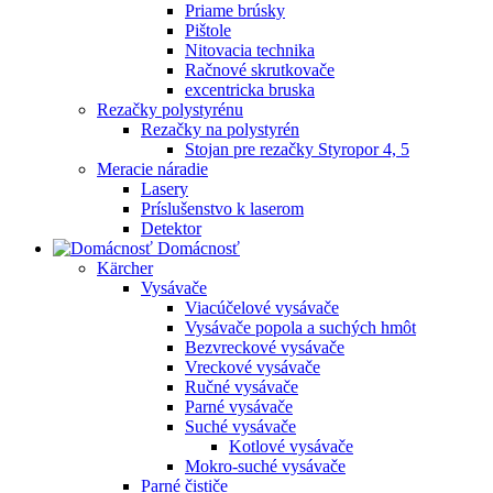
Priame brúsky
Pištole
Nitovacia technika
Račnové skrutkovače
excentricka bruska
Rezačky polystyrénu
Rezačky na polystyrén
Stojan pre rezačky Styropor 4, 5
Meracie náradie
Lasery
Príslušenstvo k laserom
Detektor
Domácnosť
Kärcher
Vysávače
Viacúčelové vysávače
Vysávače popola a suchých hmôt
Bezvreckové vysávače
Vreckové vysávače
Ručné vysávače
Parné vysávače
Suché vysávače
Kotlové vysávače
Mokro-suché vysávače
Parné čističe