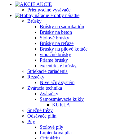
AKCIE
Priemyselné vysávače
Hobby náradie
Brúsky
Brúsky na sadrokartón
Brúsky na beton
Stolové brúsky
Brúsky na reťaze
Brúsky na pílové kotúče
vibračné brúsky
Priame brúsky
excentrické brúsky
Striekacie zariadenia
Rezačky
Nivelačný systém
Zváracia technika
Zváračky
Samostmievacie kukly
KUKLA
Snežné frézy
Odsávače pilín
Píly
Stolové píly
Lupienková píla
Cirkulárka