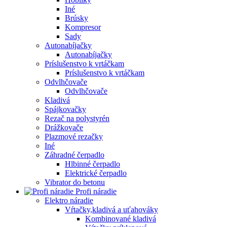
Iné
Brúsky
Kompresor
Sady
Autonabíjačky
Autonabíjačky
Príslušenstvo k vrtáčkam
Príslušenstvo k vrtáčkam
Odvlhčovače
Odvlhčovače
Kladivá
Spájkovačky
Rezač na polystyrén
Drážkovače
Plazmové rezačky
Iné
Záhradné čerpadlo
Hlbinné čerpadlo
Elektrické čerpadlo
Vibrator do betonu
Profi náradie
Elektro náradie
Vŕtačky,kladivá a uťahováky
Kombinované kladivá