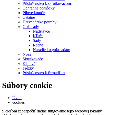
Príslušenstvo k skrutkovačom
Ochranné pomôcky
Pílové kotúče
Ostatné
Drevenárske potreby
Gola sady
Nádstavce
Kľúče
Sady
Račne
Náradie ku gola sadám
Nože
Skrutkovače
Kladivá
Frézky
Príslušenstvo k čerpadlám
Súbory cookie
Úvod
cookies
S cieľom zabezpečiť riadne fungovanie tejto webovej lokality