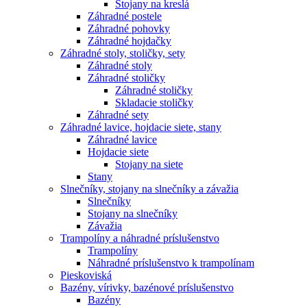
Stojany na kreslá
Záhradné postele
Záhradné pohovky
Záhradné hojdačky
Záhradné stoly, stoličky, sety
Záhradné stoly
Záhradné stoličky
Záhradné stoličky
Skladacie stoličky
Záhradné sety
Záhradné lavice, hojdacie siete, stany
Záhradné lavice
Hojdacie siete
Stojany na siete
Stany
Slnečníky, stojany na slnečníky a závažia
Slnečníky
Stojany na slnečníky
Závažia
Trampolíny a náhradné príslušenstvo
Trampolíny
Náhradné príslušenstvo k trampolínam
Pieskoviská
Bazény, vírivky, bazénové príslušenstvo
Bazény