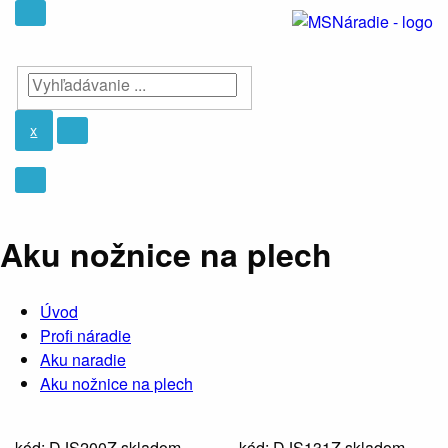
x
Aku nožnice na plech
Úvod
Profi náradie
Aku naradie
Aku nožnice na plech
kód: DJS200Z
skladom
kód: DJS131Z
skladom