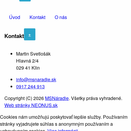
Úvod
Kontakt
O nás
+
Kontakt
Martin Svetlošák
Hlavná 2/4
029 41 Klin
info@msnaradie.sk
0917 244 913
Copyright (C) 2026
MSNáradie
. Všetky práva vyhradené.
Web stránky NEONUS.sk
Cookies nám umožňujú poskytovať lepšie služby. Používaním
stránky vyjadrujete súhlas s anonymným používaním a
uchovávaním cookies.
Viac informácii