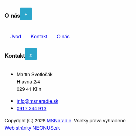
+
O nás
Úvod
Kontakt
O nás
+
Kontakt
Martin Svetlošák
Hlavná 2/4
029 41 Klin
info@msnaradie.sk
0917 244 913
Copyright (C) 2026
MSNáradie
. Všetky práva vyhradené.
Web stránky NEONUS.sk