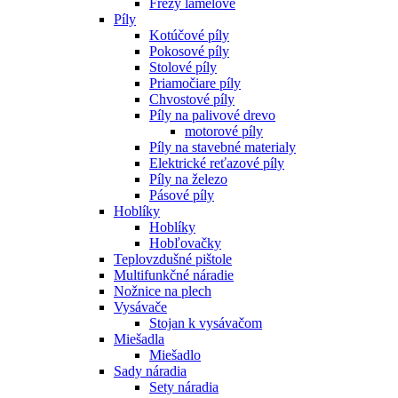
Frézy lamelové
Píly
Kotúčové píly
Pokosové píly
Stolové píly
Priamočiare píly
Chvostové píly
Píly na palivové drevo
motorové píly
Píly na stavebné materialy
Elektrické reťazové píly
Píly na železo
Pásové píly
Hoblíky
Hoblíky
Hobľovačky
Teplovzdušné pištole
Multifunkčné náradie
Nožnice na plech
Vysávače
Stojan k vysávačom
Miešadla
Miešadlo
Sady náradia
Sety náradia