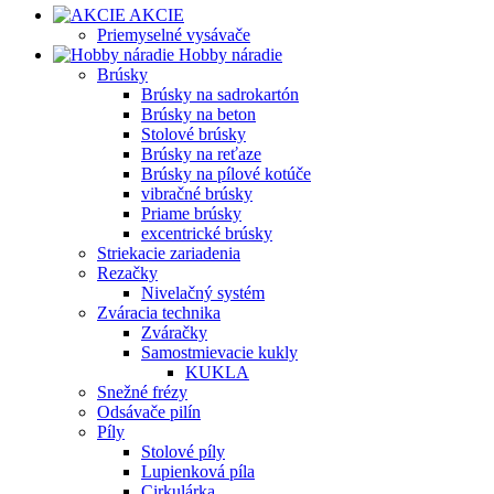
AKCIE
Priemyselné vysávače
Hobby náradie
Brúsky
Brúsky na sadrokartón
Brúsky na beton
Stolové brúsky
Brúsky na reťaze
Brúsky na pílové kotúče
vibračné brúsky
Priame brúsky
excentrické brúsky
Striekacie zariadenia
Rezačky
Nivelačný systém
Zváracia technika
Zváračky
Samostmievacie kukly
KUKLA
Snežné frézy
Odsávače pilín
Píly
Stolové píly
Lupienková píla
Cirkulárka