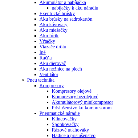
Akumulátor a nabíjačka
nabíjačky k aku náradiu
Exentrické brúsky
Aku brúsky na sadrokartón
Aku kávovary
Aku miešačky
Aku fúrik
Vŕtačky
Viazače drôtu
Iné
Račňa
Aku dierovač
Aku nožnice na plech
Ventilátor
Pneu technika
Kompresory
Kompresory olejové
Kompresory bezolejové
Akumulátorový minikompresor
Príslušenstvo ku kompresorom
Pneumatické náradie
Klincovačky
Sponkovačky
Rázové uťahováky
Hadice a prislušenstvo