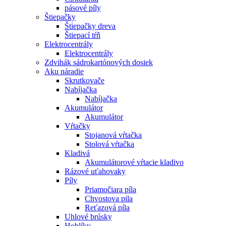
pásové píly
Štiepačky
Štiepačky dreva
Štiepací tŕň
Elektrocentrály
Elektrocentrály
Zdvihák sádrokartónových dosiek
Aku náradie
Skrutkovače
Nabíjačka
Nabíjačka
Akumulátor
Akumulátor
Vŕtačky
Stojanová vŕtačka
Stolová vŕtačka
Kladivá
Akumulátorové vŕtacie kladivo
Rázové uťahovaky
Píly
Priamočiara píla
Chvostova pila
Reťazová píla
Uhlové brúsky
Hoblíky