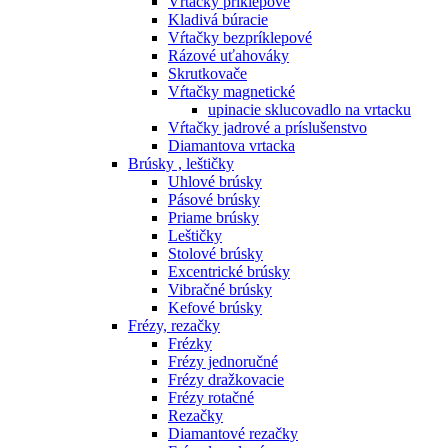
Vŕtačky príklepové
Kladivá búracie
Vŕtačky bezpríklepové
Rázové uťahováky
Skrutkovače
Vŕtačky magnetické
upinacie sklucovadlo na vrtacku
Vŕtačky jadrové a príslušenstvo
Diamantova vrtacka
Brúsky , leštičky
Uhlové brúsky
Pásové brúsky
Priame brúsky
Leštičky
Stolové brúsky
Excentrické brúsky
Vibračné brúsky
Kefové brúsky
Frézy, rezačky
Frézky
Frézy jednoručné
Frézy dražkovacie
Frézy rotačné
Rezačky
Diamantové rezačky