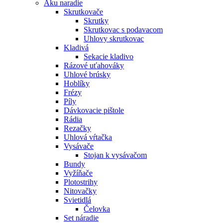
Aku naradie
Skrutkovače
Skrutky
Skrutkovac s podavacom
Uhlovy skrutkovac
Kladivá
Sekacie kladivo
Rázové uťahováky
Uhlové brúsky
Hoblíky
Frézy
Píly
Dávkovacie pištole
Rádia
Rezačky
Uhlová vŕtačka
Vysávače
Stojan k vysávačom
Bundy
Vyžíňače
Plotostrihy
Nitovačky
Svietidlá
Čelovka
Set náradie