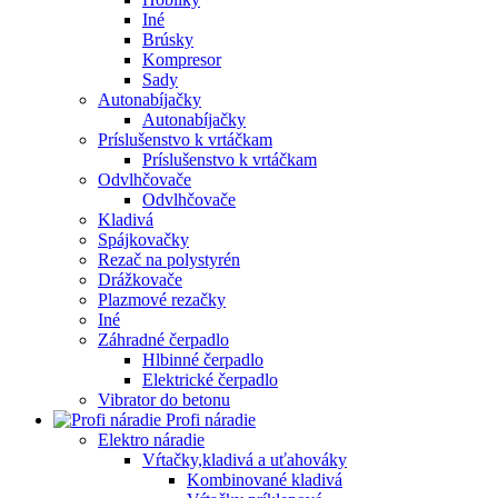
Iné
Brúsky
Kompresor
Sady
Autonabíjačky
Autonabíjačky
Príslušenstvo k vrtáčkam
Príslušenstvo k vrtáčkam
Odvlhčovače
Odvlhčovače
Kladivá
Spájkovačky
Rezač na polystyrén
Drážkovače
Plazmové rezačky
Iné
Záhradné čerpadlo
Hlbinné čerpadlo
Elektrické čerpadlo
Vibrator do betonu
Profi náradie
Elektro náradie
Vŕtačky,kladivá a uťahováky
Kombinované kladivá