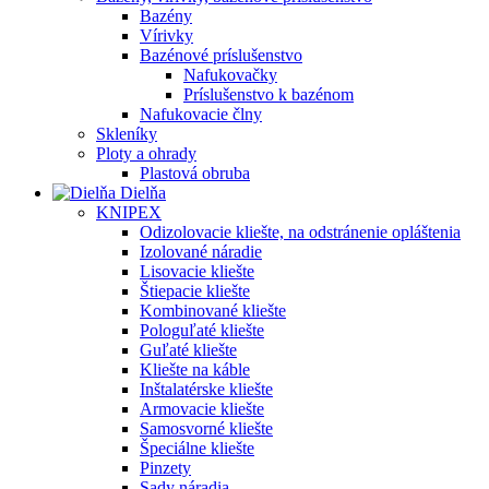
Bazény
Vírivky
Bazénové príslušenstvo
Nafukovačky
Príslušenstvo k bazénom
Nafukovacie člny
Skleníky
Ploty a ohrady
Plastová obruba
Dielňa
KNIPEX
Odizolovacie kliešte, na odstránenie opláštenia
Izolované náradie
Lisovacie kliešte
Štiepacie kliešte
Kombinované kliešte
Pologuľaté kliešte
Guľaté kliešte
Kliešte na káble
Inštalatérske kliešte
Armovacie kliešte
Samosvorné kliešte
Špeciálne kliešte
Pinzety
Sady náradia