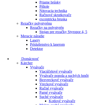
Priame brúsky
Pištole
Nitovacia technika
Račnové skrutkovače
excentricka bruska
Rezačky polystyrénu
Rezačky na polystyrén
Stojan pre rezačky Styropor 4, 5
Meracie náradie
Lasery
Príslušenstvo k laserom
Detektor
Domácnosť
Kärcher
Vysávače
Viacúčelové vysávače
Vysávače popola a suchých hmôt
Bezvreckové vysávače
Vreckové vysávače
Ručné vysávače
Parné vysávače
Suché vysávače
Kotlové vysávače