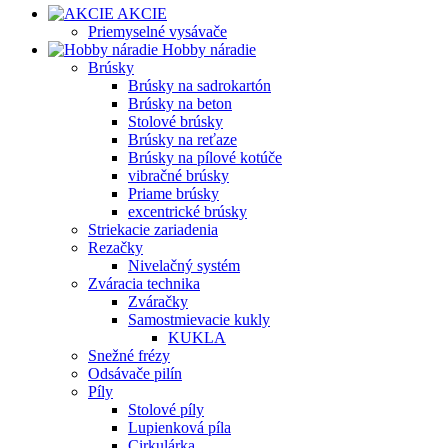
AKCIE
Priemyselné vysávače
Hobby náradie
Brúsky
Brúsky na sadrokartón
Brúsky na beton
Stolové brúsky
Brúsky na reťaze
Brúsky na pílové kotúče
vibračné brúsky
Priame brúsky
excentrické brúsky
Striekacie zariadenia
Rezačky
Nivelačný systém
Zváracia technika
Zváračky
Samostmievacie kukly
KUKLA
Snežné frézy
Odsávače pilín
Píly
Stolové píly
Lupienková píla
Cirkulárka