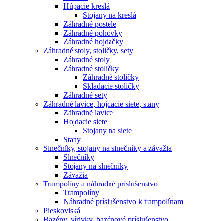
Húpacie kreslá
Stojany na kreslá
Záhradné postele
Záhradné pohovky
Záhradné hojdačky
Záhradné stoly, stoličky, sety
Záhradné stoly
Záhradné stoličky
Záhradné stoličky
Skladacie stoličky
Záhradné sety
Záhradné lavice, hojdacie siete, stany
Záhradné lavice
Hojdacie siete
Stojany na siete
Stany
Slnečníky, stojany na slnečníky a závažia
Slnečníky
Stojany na slnečníky
Závažia
Trampolíny a náhradné príslušenstvo
Trampolíny
Náhradné príslušenstvo k trampolínam
Pieskoviská
Bazény, vírivky, bazénové príslušenstvo