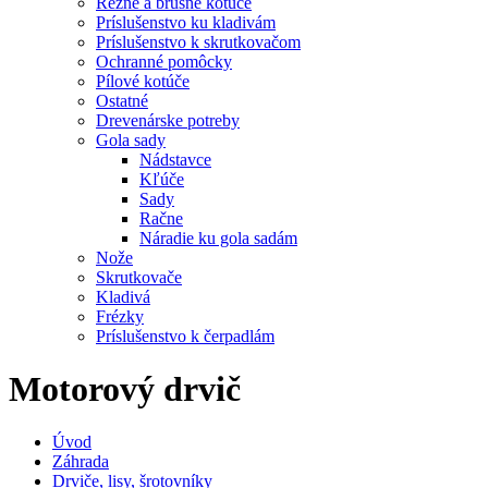
Rezné a brúsne kotúče
Príslušenstvo ku kladivám
Príslušenstvo k skrutkovačom
Ochranné pomôcky
Pílové kotúče
Ostatné
Drevenárske potreby
Gola sady
Nádstavce
Kľúče
Sady
Račne
Náradie ku gola sadám
Nože
Skrutkovače
Kladivá
Frézky
Príslušenstvo k čerpadlám
Motorový drvič
Úvod
Záhrada
Drviče, lisy, šrotovníky