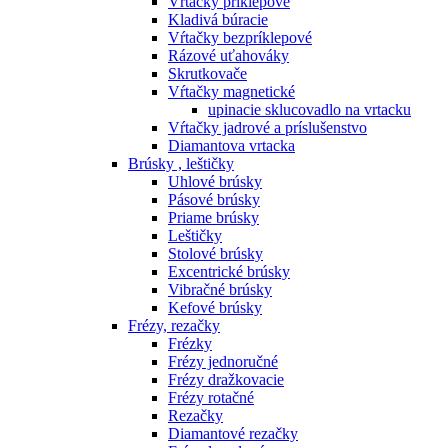
Vŕtačky príklepové
Kladivá búracie
Vŕtačky bezpríklepové
Rázové uťahováky
Skrutkovače
Vŕtačky magnetické
upinacie sklucovadlo na vrtacku
Vŕtačky jadrové a príslušenstvo
Diamantova vrtacka
Brúsky , leštičky
Uhlové brúsky
Pásové brúsky
Priame brúsky
Leštičky
Stolové brúsky
Excentrické brúsky
Vibračné brúsky
Kefové brúsky
Frézy, rezačky
Frézky
Frézy jednoručné
Frézy dražkovacie
Frézy rotačné
Rezačky
Diamantové rezačky