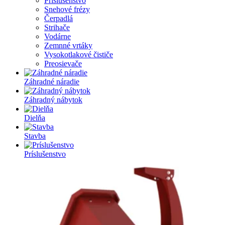
Príslušenstvo
Snehové frézy
Čerpadlá
Strihače
Vodárne
Zemnné vrtáky
Vysokotlakové čističe
Preosievače
Záhradné náradie
Záhradný nábytok
Dielňa
Stavba
Príslušenstvo