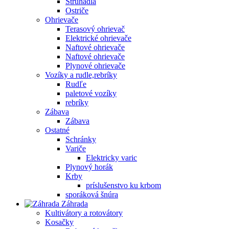
Strúhadlá
Ostriče
Ohrievače
Terasový ohrievač
Elektrické ohrievače
Naftové ohrievače
Naftové ohrievače
Plynové ohrievače
Vozíky a rudle,rebríky
Rudľe
paletové vozíky
rebríky
Zábava
Zábava
Ostatné
Schránky
Variče
Elektricky varic
Plynový horák
Krby
príslušenstvo ku krbom
sporáková šnúra
Záhrada
Kultivátory a rotovátory
Kosačky