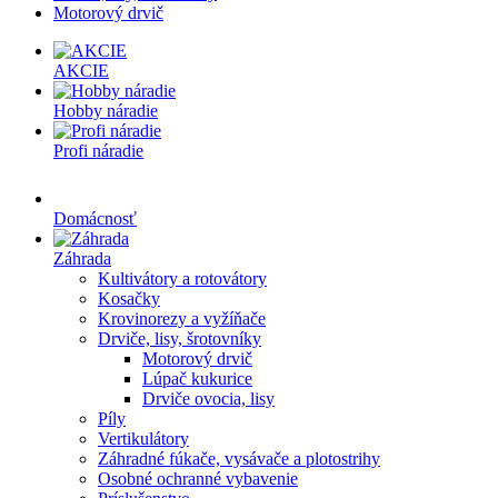
Motorový drvič
AKCIE
Hobby náradie
Profi náradie
Domácnosť
Záhrada
Kultivátory a rotovátory
Kosačky
Krovinorezy a vyžíňače
Drviče, lisy, šrotovníky
Motorový drvič
Lúpač kukurice
Drviče ovocia, lisy
Píly
Vertikulátory
Záhradné fúkače, vysávače a plotostrihy
Osobné ochranné vybavenie