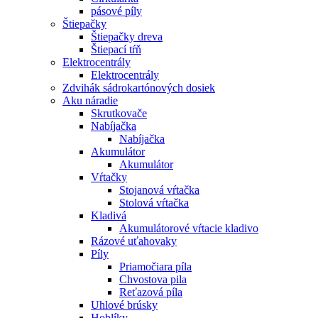
pásové píly
Štiepačky
Štiepačky dreva
Štiepací tŕň
Elektrocentrály
Elektrocentrály
Zdvihák sádrokartónových dosiek
Aku náradie
Skrutkovače
Nabíjačka
Nabíjačka
Akumulátor
Akumulátor
Vŕtačky
Stojanová vŕtačka
Stolová vŕtačka
Kladivá
Akumulátorové vŕtacie kladivo
Rázové uťahovaky
Píly
Priamočiara píla
Chvostova pila
Reťazová píla
Uhlové brúsky
Hoblíky