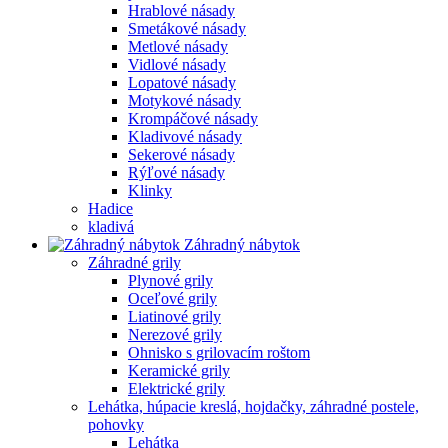
Hrablové násady
Smetákové násady
Metlové násady
Vidlové násady
Lopatové násady
Motykové násady
Krompáčové násady
Kladivové násady
Sekerové násady
Rýľové násady
Klinky
Hadice
kladivá
Záhradný nábytok
Záhradné grily
Plynové grily
Oceľové grily
Liatinové grily
Nerezové grily
Ohnisko s grilovacím roštom
Keramické grily
Elektrické grily
Lehátka, húpacie kreslá, hojdačky, záhradné postele,
pohovky
Lehátka