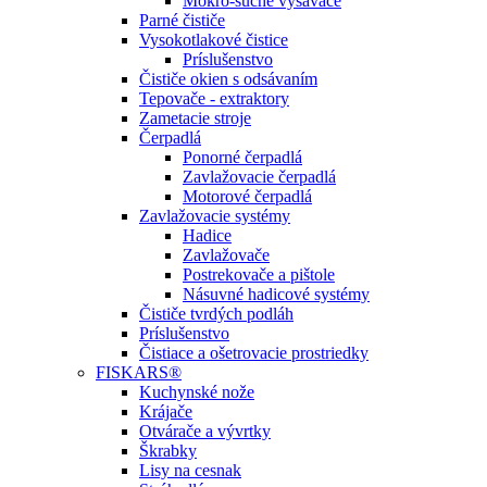
Mokro-suché vysávače
Parné čističe
Vysokotlakové čistice
Príslušenstvo
Čističe okien s odsávaním
Tepovače - extraktory
Zametacie stroje
Čerpadlá
Ponorné čerpadlá
Zavlažovacie čerpadlá
Motorové čerpadlá
Zavlažovacie systémy
Hadice
Zavlažovače
Postrekovače a pištole
Násuvné hadicové systémy
Čističe tvrdých podláh
Príslušenstvo
Čistiace a ošetrovacie prostriedky
FISKARS®
Kuchynské nože
Krájače
Otvárače a vývrtky
Škrabky
Lisy na cesnak