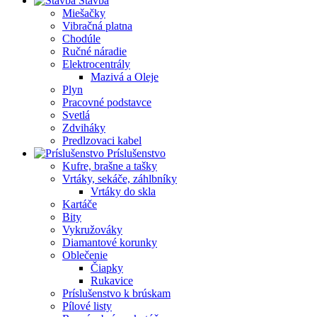
Stavba
Miešačky
Vibračná platna
Chodúle
Ručné náradie
Elektrocentrály
Mazivá a Oleje
Plyn
Pracovné podstavce
Svetlá
Zdviháky
Predlzovaci kabel
Príslušenstvo
Kufre, brašne a tašky
Vrtáky, sekáče, záhlbníky
Vrtáky do skla
Kartáče
Bity
Vykružováky
Diamantové korunky
Oblečenie
Čiapky
Rukavice
Príslušenstvo k brúskam
Pílové listy