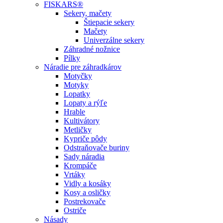
FISKARS®
Sekery, mačety
Štiepacie sekery
Mačety
Univerzálne sekery
Záhradné nožnice
Pílky
Náradie pre záhradkárov
Motyčky
Motyky
Lopatky
Lopaty a rýľe
Hrable
Kultivátory
Metličky
Kypriče pôdy
Odstraňovače buriny
Sady náradia
Krompáče
Vrtáky
Vidly a kosáky
Kosy a osličky
Postrekovače
Ostriče
Násady