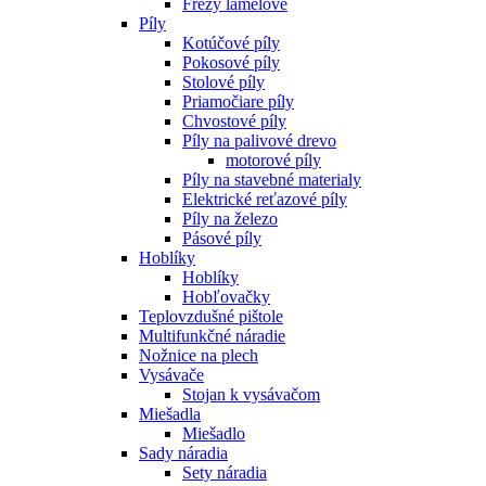
Frézy lamelové
Píly
Kotúčové píly
Pokosové píly
Stolové píly
Priamočiare píly
Chvostové píly
Píly na palivové drevo
motorové píly
Píly na stavebné materialy
Elektrické reťazové píly
Píly na železo
Pásové píly
Hoblíky
Hoblíky
Hobľovačky
Teplovzdušné pištole
Multifunkčné náradie
Nožnice na plech
Vysávače
Stojan k vysávačom
Miešadla
Miešadlo
Sady náradia
Sety náradia