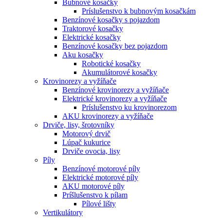
Bubnové kosačky
Príslušenstvo k bubnovým kosačkám
Benzínové kosačky s pojazdom
Traktorové kosačky
Elektrické kosačky
Benzínové kosačky bez pojazdom
Aku kosačky
Robotické kosačky
Akumulátorové kosačky
Krovinorezy a vyžíňače
Benzínové krovinorezy a vyžíňače
Elektrické krovinorezy a vyžíňače
Príslušenstvo ku krovinorezom
AKU krovinorezy a vyžíňače
Drviče, lisy, šrotovníky
Motorový drvič
Lúpač kukurice
Drviče ovocia, lisy
Píly
Benzínové motorové píly
Elektrické motorové píly
AKU motorové píly
Príšlušenstvo k pílam
Pílové lišty
Vertikulátory