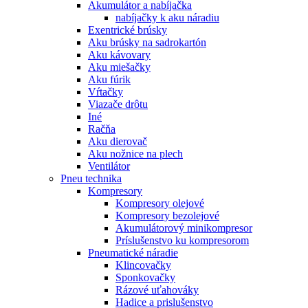
Akumulátor a nabíjačka
nabíjačky k aku náradiu
Exentrické brúsky
Aku brúsky na sadrokartón
Aku kávovary
Aku miešačky
Aku fúrik
Vŕtačky
Viazače drôtu
Iné
Račňa
Aku dierovač
Aku nožnice na plech
Ventilátor
Pneu technika
Kompresory
Kompresory olejové
Kompresory bezolejové
Akumulátorový minikompresor
Príslušenstvo ku kompresorom
Pneumatické náradie
Klincovačky
Sponkovačky
Rázové uťahováky
Hadice a prislušenstvo