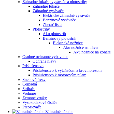
Záhradné fúkače, vysávače a plotostrihy
Záhradné fúkače
Záhradné vysávače
Elektrické záhradné vysávače
Benzínové vysávače
Zberač lístia
Plotostrihy
Aku plotostrih
Benzínový plotostrih
Elektrické nožnice
Aku nožnice na trávu
Aku nožnice na konáre
Osobné ochranné vybavenie
Ochrana hlavy
Príslušenstvo
Príslušenstvo k vyžíňačom a krovinorezom
Príslušenstvo k motorovým pílam
Snehové frézy
Čerpadlá
Strihače
Vodárne
Zemnné vrtáky
Vysokotlakové čističe
Preosievače
Záhradné náradie