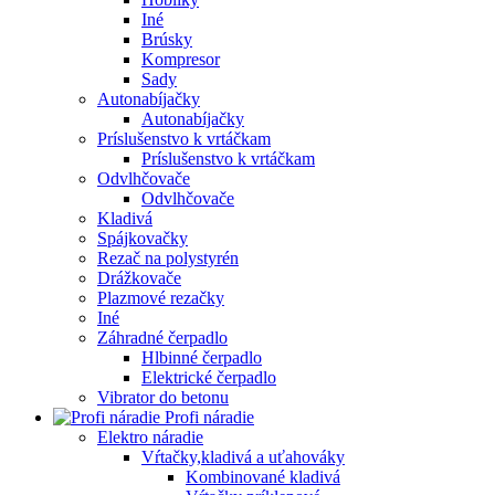
Iné
Brúsky
Kompresor
Sady
Autonabíjačky
Autonabíjačky
Príslušenstvo k vrtáčkam
Príslušenstvo k vrtáčkam
Odvlhčovače
Odvlhčovače
Kladivá
Spájkovačky
Rezač na polystyrén
Drážkovače
Plazmové rezačky
Iné
Záhradné čerpadlo
Hlbinné čerpadlo
Elektrické čerpadlo
Vibrator do betonu
Profi náradie
Elektro náradie
Vŕtačky,kladivá a uťahováky
Kombinované kladivá