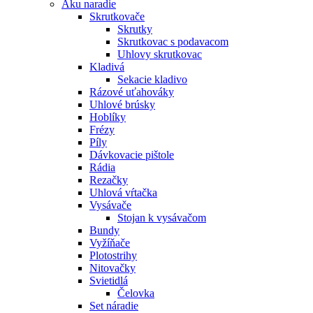
Aku naradie
Skrutkovače
Skrutky
Skrutkovac s podavacom
Uhlovy skrutkovac
Kladivá
Sekacie kladivo
Rázové uťahováky
Uhlové brúsky
Hoblíky
Frézy
Píly
Dávkovacie pištole
Rádia
Rezačky
Uhlová vŕtačka
Vysávače
Stojan k vysávačom
Bundy
Vyžíňače
Plotostrihy
Nitovačky
Svietidlá
Čelovka
Set náradie