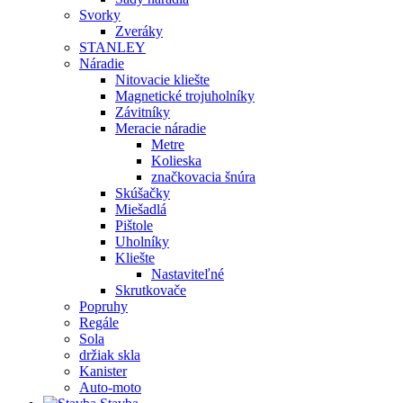
Svorky
Zveráky
STANLEY
Náradie
Nitovacie kliešte
Magnetické trojuholníky
Závitníky
Meracie náradie
Metre
Kolieska
značkovacia šnúra
Skúšačky
Miešadlá
Pištole
Uholníky
Kliešte
Nastaviteľné
Skrutkovače
Popruhy
Regále
Sola
držiak skla
Kanister
Auto-moto